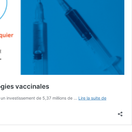
ogies vaccinales
Médicament
n investissement de 5,37 millions de …
Lire la suite de
Québec
finance
quatre
activités
structurantes