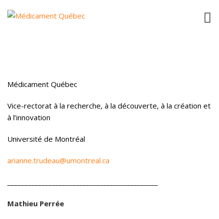
ÉQUIPE DE DIRECTION
Arianne Trudeau, MBA, ASC
Directrice de projet
Médicament Québec
Vice-rectorat à la recherche, à la découverte, à la création et
à l’innovation
Université de Montréal
arianne.trudeau@umontreal.ca
____________________________________________
Mathieu Perrée