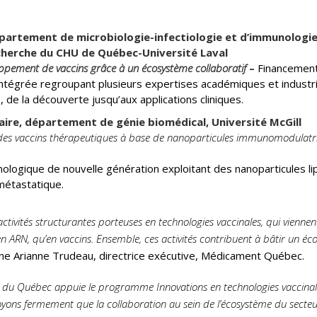
département de microbiologie-infectiologie et d’immunologie
echerche du CHU de Québec-Université Laval
oppement de vaccins grâce à un écosystème collaboratif
–
Financemen
intégrée regroupant plusieurs expertises académiques et industri
 de la découverte jusqu’aux applications cliniques.
aire, département de génie biomédical, Université McGill
des vaccins thérapeutiques à base de nanoparticules immunomodulatrice
hnologique de nouvelle génération exploitant des nanoparticules l
métastatique.
tivités structurantes porteuses en technologies vaccinales, qui viennen
ARN, qu’en vaccins. Ensemble, ces activités contribuent à bâtir un éco
gne Arianne Trudeau, directrice exécutive, Médicament Québec.
 du Québec appuie le programme Innovations en technologies vaccinale
royons fermement que la collaboration au sein de l’écosystème du secteur