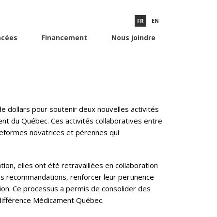
FR
EN
ncées
Financement
Nous joindre
NELLES EN TECHNOLOGIES
 dollars pour soutenir deux nouvelles activités
nt du Québec. Ces activités collaboratives entre
teformes novatrices et pérennes qui
, elles ont été retravaillées en collaboration
les recommandations, renforcer leur pertinence
ation. Ce processus a permis de consolider des
la différence Médicament Québec.