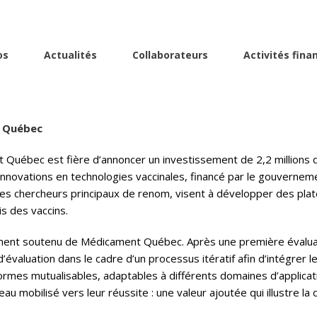
os
Actualités
Collaborateurs
Activités fina
EUX ACTIVITÉS STRUCTURANTES ADDITION
t Québec
uébec est fière d’annoncer un investissement de 2,2 millions de
novations en technologies vaccinales, financé par le gouverneme
 des chercheurs principaux de renom, visent à développer des pla
s des vaccins.
ent soutenu de Médicament Québec. Après une première évaluation
valuation dans le cadre d’un processus itératif afin d’intégrer 
teformes mutualisables, adaptables à différents domaines d’applic
eau mobilisé vers leur réussite : une valeur ajoutée qui illustre 